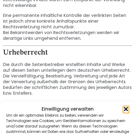
nicht erkennbar.
Eine permanente inhaltliche Kontrolle der verlinkten Seiten
ist jedoch ohne konkrete Anhaltspunkte einer
Rechtsverletzung nicht zumutbar.
Bei Bekanntwerden von Rechtsverletzungen werden wir
derartige Links umgehend entfernen.
Urheberrecht
Die durch die Seitenbetreiber erstellten Inhalte und Werke
auf diesen Seiten unterliegen dem deutschen Urheberrecht.
Die Vervielfältigung, Bearbeitung, Verbreitung und jede Art
der Verwertung außerhalb der Grenzen des Urheberrechts
bedürfen der schriftlichen Zustimmung des jeweiligen Autors
bzw. Erstellers.
Downloads und Kopien dieser Seite sind nur für den privaten,
Einwilligung verwalten
nicht kommerziellen Gebrauch gestattet.
Um dir ein optimales Erlebnis zu bieten, verwenden wir
Soweit die Inhalte auf dieser Seite nicht vom Betreiber
Technologien wie Cookies, um Geräteinformationen zu speichern
erstellt wurden, werden die Urheberrechte Dritter beachtet.
und/oder darauf zuzugreifen. Wenn du diesen Technologien
Insbesondere werden Inhalte Dritter als solche
zustimmst, können wir Daten wie das Surfverhalten oder eindeutige