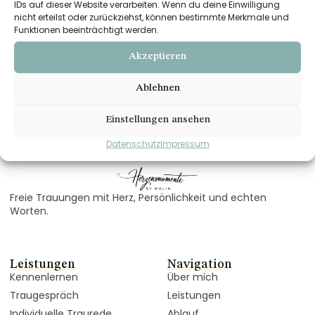
gekennzeichnet.
IDs auf dieser Website verarbeiten. Wenn du deine Einwilligung
Sollten Sie dennoch auf eine Urheberrechtsverletzung
nicht erteilst oder zurückziehst, können bestimmte Merkmale und
aufmerksam werden, bitten wir um einen entsprechenden
Funktionen beeinträchtigt werden.
Hinweis.
Bei Bekanntwerden von Rechtsverletzungen werden wir
Akzeptieren
derartige Inhalte umgehend entfernen.
Ablehnen
Zurück nach oben
Einstellungen ansehen
Datenschutz
Impressum
Freie Trauungen mit Herz, Persönlichkeit und echten
Worten.
Leistungen
Navigation
Kennenlernen
Über mich
Traugespräch
Leistungen
Individuelle Traurede
Ablauf